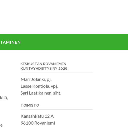
TTAMINEN
KESKUSTAN ROVANIEMEN
KUNTAYHDISTYS RY 2026
Mari Jolanki, pj.
Lasse Kontiola, vpj.
Sari Laatikainen, siht.
ilä,
TOIMISTO
Kansankatu 12 A
96100 Rovaniemi
me