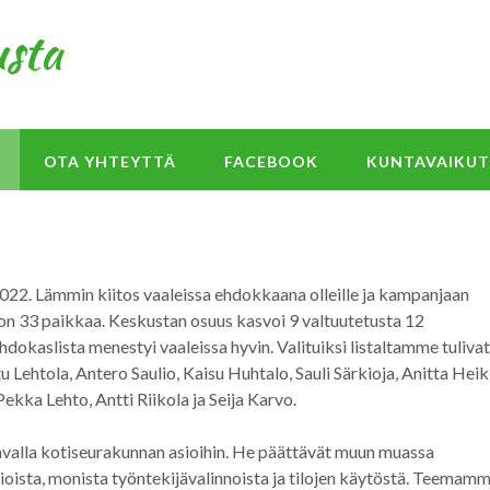
sta
OTA YHTEYTTÄ
FACEBOOK
KUNTAVAIKU
2
2022. Lämmin kiitos vaaleissa ehdokkaana olleille ja kampanjaan
 on 33 paikkaa. Keskustan osuus kasvoi 9 valtuutetusta 12
dokaslista menestyi vaaleissa hyvin. Valituiksi listaltamme tulivat
Lehtola, Antero Saulio, Kaisu Huhtalo, Sauli Särkioja, Anitta Heikk
ekka Lehto, Antti Riikola ja Seija Karvo.
tavalla kotiseurakunnan asioihin. He päättävät muun muassa
ioista, monista työntekijävalinnoista ja tilojen käytöstä. Teemam