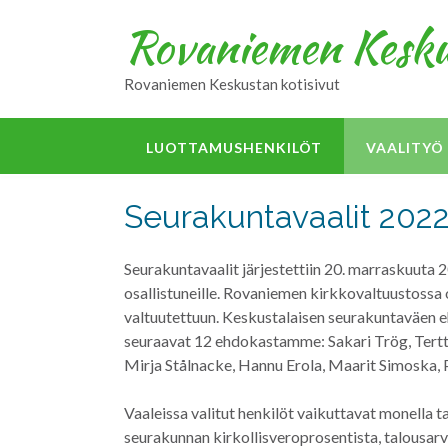
Skip
Rovaniemen Kesku
to
content
Rovaniemen Keskustan kotisivut
LUOTTAMUSHENKILÖT
VAALITYÖ
Seurakuntavaalit 202
Seurakuntavaalit järjestettiin 20. marraskuuta 
osallistuneille. Rovaniemen kirkkovaltuustossa
valtuutettuun. Keskustalaisen seurakuntaväen eh
seuraavat 12 ehdokastamme: Sakari Trög, Terttu 
Mirja Stålnacke, Hannu Erola, Maarit Simoska, P
Vaaleissa valitut henkilöt vaikuttavat monella 
seurakunnan kirkollisveroprosentista, talousarv