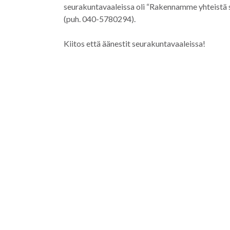
seurakuntavaaleissa oli “Rakennamme yhteistä s
(puh. 040-5780294).
Kiitos että äänestit seurakuntavaaleissa!